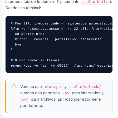
directorio raíz de tu dominio (típicamente
).
public_html/
Desde una terminal:
# Con lftp (recomendado — reintentos automáticos)

lftp -u "usuario,password" -p 22 sftp://tu-hosting.
  cd public_html

  mirror --reverse --parallel=5 ./sparkcms/ .

  bye

"

# O con rsync si tienes SSH

rsync -avz -e "ssh -p 65002" ./sparkcms/ usuario@t
Verifica que
y
storage/
public/uploads/
queden con permisos
para directorios y
755
para archivos. En Hostinger esto viene
644
por defecto.