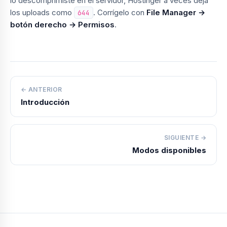
lo descomprimiste en el servidor, Hostinger a veces deja
los uploads como
. Corrígelo con
File Manager →
644
botón derecho → Permisos
.
← ANTERIOR
Introducción
SIGUIENTE →
Modos disponibles