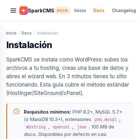
SparkCMS
Inicio
Docs
Changelog
DOCS
Inicio
/
Docs
/
Instalación
Instalación
SparkCMS se instala como WordPress: subes los
archivos a tu hosting, creas una base de datos y
abres el wizard web. En 3 minutos tienes tu sitio
funcionando. Esta guía cubre el método estándar
(Hostinger/SiteGround/cPanel).
Requisitos mínimos:
PHP 8.2+, MySQL 5.7+
(o MariaDB 10.3+), extensiones
,
pdo_mysql
,
,
. 100 MB de
mbstring
openssl
json
disco. Disponibles por defecto en casi